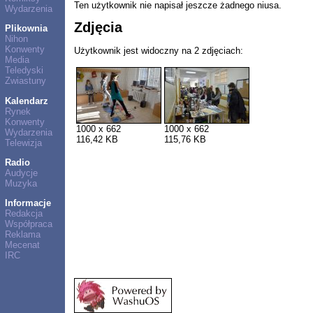
Ten użytkownik nie napisał jeszcze żadnego niusa.
Wydarzenia
Zdjęcia
Plikownia
Nihon
Konwenty
Użytkownik jest widoczny na 2 zdjęciach:
Media
Teledyski
Zwiastuny
Kalendarz
Rynek
Konwenty
1000 x 662
1000 x 662
Wydarzenia
116,42 KB
115,76 KB
Telewizja
Radio
Audycje
Muzyka
Informacje
Redakcja
Współpraca
Reklama
Mecenat
IRC