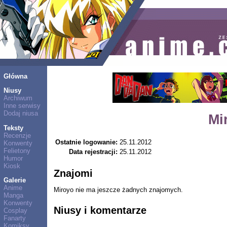
Główna
Niusy
Archiwum
Inne serwisy
Dodaj niusa
Mi
Teksty
Recenzje
Ostatnie logowanie:
25.11.2012
Konwenty
Felietony
Data rejestracji:
25.11.2012
Humor
Kiosk
Znajomi
Galerie
Anime
Miroyo nie ma jeszcze żadnych znajomych.
Manga
Konwenty
Niusy i komentarze
Cosplay
Fanarty
Komiksy