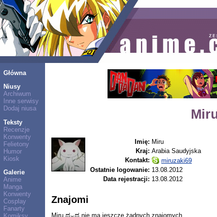
Główna
Niusy
Archiwum
Inne serwisy
Dodaj niusa
Mir
Teksty
Recenzje
Konwenty
Imię:
Miru
Felietony
Kraj:
Arabia Saudyjska
Humor
Kiosk
Kontakt:
miruzaki69
Ostatnie logowanie:
13.08.2012
Galerie
Data rejestracji:
13.08.2012
Anime
Manga
Konwenty
Znajomi
Cosplay
Fanarty
Miru ಥ⌣ಥ nie ma jeszcze żadnych znajomych.
Komiksy