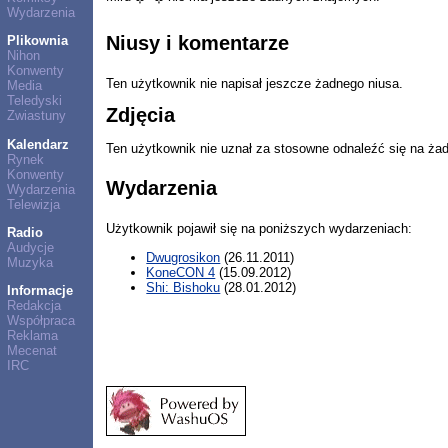
Wydarzenia
Niusy i komentarze
Plikownia
Nihon
Konwenty
Ten użytkownik nie napisał jeszcze żadnego niusa.
Media
Teledyski
Zdjęcia
Zwiastuny
Kalendarz
Ten użytkownik nie uznał za stosowne odnaleźć się na ża
Rynek
Konwenty
Wydarzenia
Wydarzenia
Telewizja
Użytkownik pojawił się na poniższych wydarzeniach:
Radio
Audycje
Dwugrosikon
(26.11.2011)
Muzyka
KoneCON 4
(15.09.2012)
Shi: Bishoku
(28.01.2012)
Informacje
Redakcja
Współpraca
Reklama
Mecenat
IRC