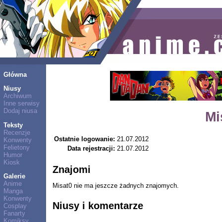
Główna
Niusy
Archiwum
Inne serwisy
Dodaj niusa
Mi
Teksty
Recenzje
Ostatnie logowanie:
21.07.2012
Konwenty
Felietony
Data rejestracji:
21.07.2012
Humor
Kiosk
Znajomi
Galerie
Anime
Misat0 nie ma jeszcze żadnych znajomych.
Manga
Konwenty
Niusy i komentarze
Cosplay
Fanarty
Komiksy