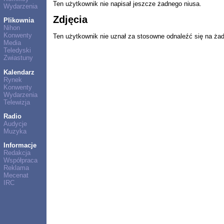
Ten użytkownik nie napisał jeszcze żadnego niusa.
Wydarzenia
Zdjęcia
Plikownia
Nihon
Konwenty
Ten użytkownik nie uznał za stosowne odnaleźć się na ża
Media
Teledyski
Zwiastuny
Kalendarz
Rynek
Konwenty
Wydarzenia
Telewizja
Radio
Audycje
Muzyka
Informacje
Redakcja
Współpraca
Reklama
Mecenat
IRC