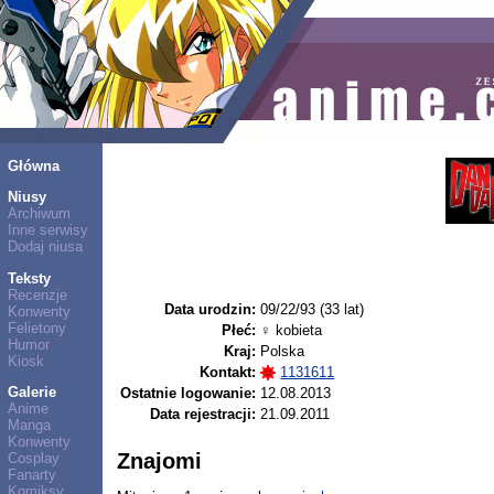
Główna
Niusy
Archiwum
Inne serwisy
Dodaj niusa
Teksty
Recenzje
Data urodzin:
09/22/93 (33 lat)
Konwenty
Felietony
Płeć:
♀ kobieta
Humor
Kraj:
Polska
Kiosk
Kontakt:
1131611
Galerie
Ostatnie logowanie:
12.08.2013
Anime
Data rejestracji:
21.09.2011
Manga
Konwenty
Znajomi
Cosplay
Fanarty
Komiksy