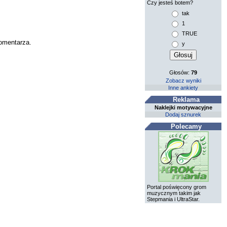
Czy jesteś botem?
tak
1
TRUE
komentarza.
y
Głosów:
79
Zobacz wyniki
Inne ankiety
Reklama
Naklejki motywacyjne
Dodaj sznurek
Polecamy
Portal poświęcony grom
muzycznym takim jak
Stepmania i UltraStar.