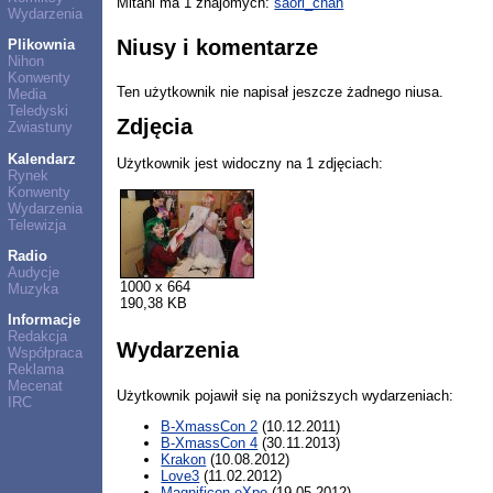
Mitani ma 1 znajomych:
saori_chan
Wydarzenia
Niusy i komentarze
Plikownia
Nihon
Konwenty
Ten użytkownik nie napisał jeszcze żadnego niusa.
Media
Teledyski
Zdjęcia
Zwiastuny
Kalendarz
Użytkownik jest widoczny na 1 zdjęciach:
Rynek
Konwenty
Wydarzenia
Telewizja
Radio
Audycje
1000 x 664
Muzyka
190,38 KB
Informacje
Redakcja
Wydarzenia
Współpraca
Reklama
Mecenat
Użytkownik pojawił się na poniższych wydarzeniach:
IRC
B-XmassCon 2
(10.12.2011)
B-XmassCon 4
(30.11.2013)
Krakon
(10.08.2012)
Love3
(11.02.2012)
Magnificon eXpo
(19.05.2012)