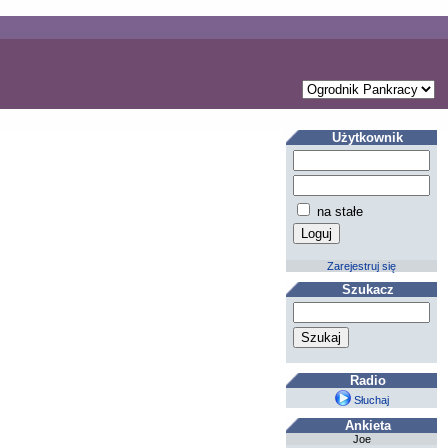
Użytkownik
na stałe
Zarejestruj się
Szukacz
Radio
Słuchaj
Ankieta
Joe