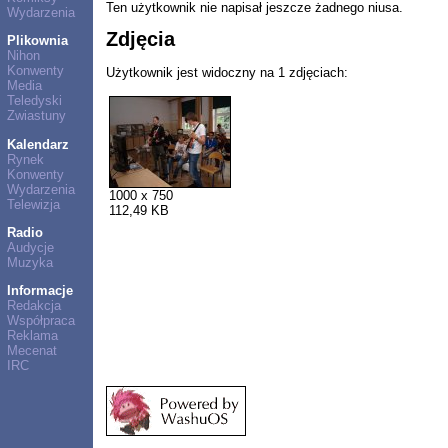
Ten użytkownik nie napisał jeszcze żadnego niusa.
Wydarzenia
Zdjęcia
Plikownia
Nihon
Konwenty
Użytkownik jest widoczny na 1 zdjęciach:
Media
Teledyski
Zwiastuny
Kalendarz
Rynek
Konwenty
Wydarzenia
1000 x 750
Telewizja
112,49 KB
Radio
Audycje
Muzyka
Informacje
Redakcja
Współpraca
Reklama
Mecenat
IRC