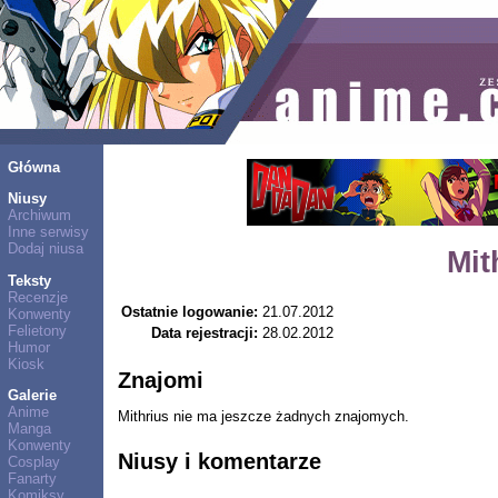
Główna
Niusy
Archiwum
Inne serwisy
Dodaj niusa
Mit
Teksty
Recenzje
Ostatnie logowanie:
21.07.2012
Konwenty
Felietony
Data rejestracji:
28.02.2012
Humor
Kiosk
Znajomi
Galerie
Anime
Mithrius nie ma jeszcze żadnych znajomych.
Manga
Konwenty
Niusy i komentarze
Cosplay
Fanarty
Komiksy