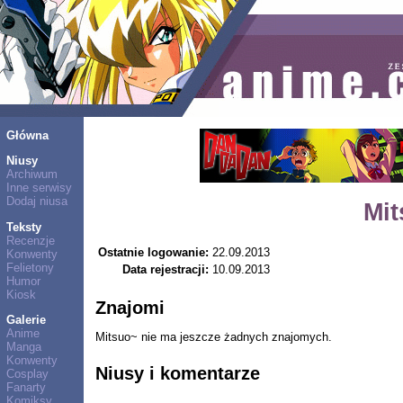
Główna
Niusy
Archiwum
Inne serwisy
Dodaj niusa
Mi
Teksty
Recenzje
Ostatnie logowanie:
22.09.2013
Konwenty
Felietony
Data rejestracji:
10.09.2013
Humor
Kiosk
Znajomi
Galerie
Anime
Mitsuo~ nie ma jeszcze żadnych znajomych.
Manga
Konwenty
Niusy i komentarze
Cosplay
Fanarty
Komiksy