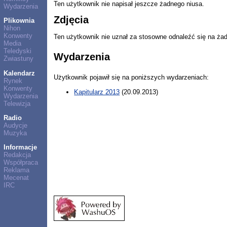
Ten użytkownik nie napisał jeszcze żadnego niusa.
Wydarzenia
Zdjęcia
Plikownia
Nihon
Konwenty
Ten użytkownik nie uznał za stosowne odnaleźć się na ża
Media
Teledyski
Wydarzenia
Zwiastuny
Kalendarz
Użytkownik pojawił się na poniższych wydarzeniach:
Rynek
Konwenty
Kapitularz 2013
(20.09.2013)
Wydarzenia
Telewizja
Radio
Audycje
Muzyka
Informacje
Redakcja
Współpraca
Reklama
Mecenat
IRC