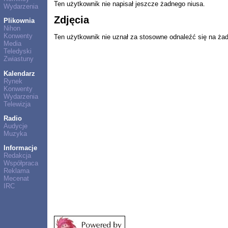
Ten użytkownik nie napisał jeszcze żadnego niusa.
Wydarzenia
Zdjęcia
Plikownia
Nihon
Konwenty
Ten użytkownik nie uznał za stosowne odnaleźć się na ża
Media
Teledyski
Zwiastuny
Kalendarz
Rynek
Konwenty
Wydarzenia
Telewizja
Radio
Audycje
Muzyka
Informacje
Redakcja
Współpraca
Reklama
Mecenat
IRC