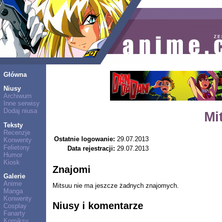
Główna
Niusy
Archiwum
Inne serwisy
Dodaj niusa
Mi
Teksty
Recenzje
Ostatnie logowanie:
29.07.2013
Konwenty
Felietony
Data rejestracji:
29.07.2013
Humor
Kiosk
Znajomi
Galerie
Anime
Mitsuu nie ma jeszcze żadnych znajomych.
Manga
Konwenty
Niusy i komentarze
Cosplay
Fanarty
Komiksy