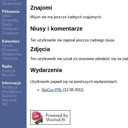
Wydarzenia
Znajomi
Plikownia
Nihon
Miyuri nie ma jeszcze żadnych znajomych.
Konwenty
Media
Niusy i komentarze
Teledyski
Zwiastuny
Ten użytkownik nie napisał jeszcze żadnego niusa.
Kalendarz
Rynek
Zdjęcia
Konwenty
Wydarzenia
Telewizja
Ten użytkownik nie uznał za stosowne odnaleźć się na ża
Radio
Wydarzenia
Audycje
Muzyka
Użytkownik pojawił się na poniższych wydarzeniach:
Informacje
Redakcja
NiuCon PRL
(12.08.2011)
Współpraca
Reklama
Mecenat
IRC