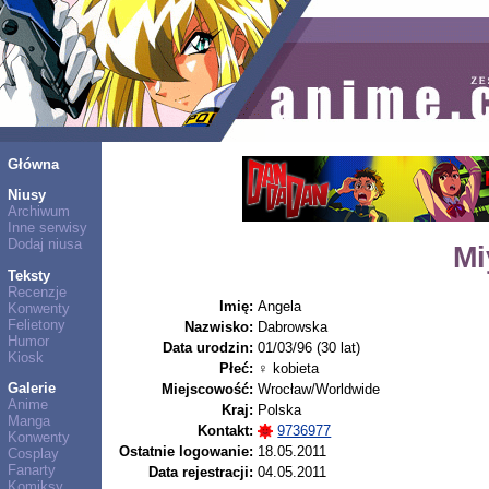
Główna
Niusy
Archiwum
Inne serwisy
Dodaj niusa
Mi
Teksty
Recenzje
Imię:
Angela
Konwenty
Felietony
Nazwisko:
Dabrowska
Humor
Data urodzin:
01/03/96 (30 lat)
Kiosk
Płeć:
♀ kobieta
Galerie
Miejscowość:
Wrocław/Worldwide
Anime
Kraj:
Polska
Manga
Kontakt:
9736977
Konwenty
Ostatnie logowanie:
18.05.2011
Cosplay
Fanarty
Data rejestracji:
04.05.2011
Komiksy