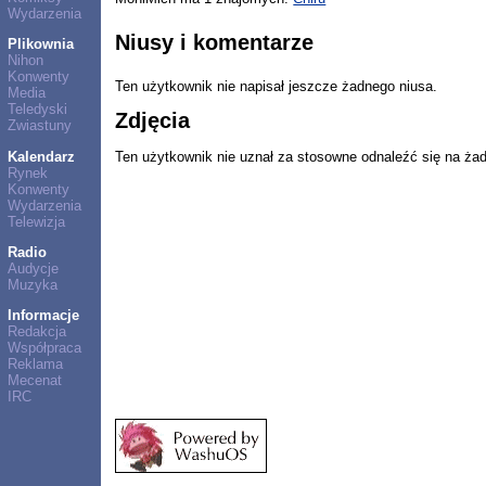
Wydarzenia
Niusy i komentarze
Plikownia
Nihon
Konwenty
Ten użytkownik nie napisał jeszcze żadnego niusa.
Media
Teledyski
Zdjęcia
Zwiastuny
Kalendarz
Ten użytkownik nie uznał za stosowne odnaleźć się na ża
Rynek
Konwenty
Wydarzenia
Telewizja
Radio
Audycje
Muzyka
Informacje
Redakcja
Współpraca
Reklama
Mecenat
IRC