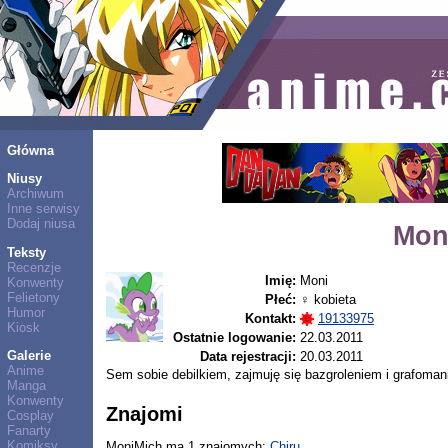
Główna
Niusy
Archiwum
Inne serwisy
Dodaj niusa
Mon
Teksty
Recenzje
Imię:
Moni
Konwenty
Felietony
Płeć:
♀ kobieta
Humor
Kontakt:
19133975
Kiosk
Ostatnie logowanie:
22.03.2011
Galerie
Data rejestracji:
20.03.2011
Anime
Sem sobie debilkiem, zajmuję się bazgroleniem i grafoman
Manga
Konwenty
Znajomi
Cosplay
Fanarty
Komiksy
MoniMich ma 1 znajomych:
Chiru