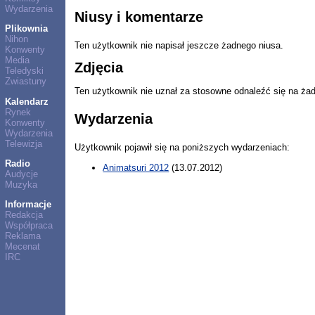
Wydarzenia
Niusy i komentarze
Plikownia
Nihon
Ten użytkownik nie napisał jeszcze żadnego niusa.
Konwenty
Media
Zdjęcia
Teledyski
Zwiastuny
Ten użytkownik nie uznał za stosowne odnaleźć się na ża
Kalendarz
Rynek
Wydarzenia
Konwenty
Wydarzenia
Telewizja
Użytkownik pojawił się na poniższych wydarzeniach:
Radio
Animatsuri 2012
(13.07.2012)
Audycje
Muzyka
Informacje
Redakcja
Współpraca
Reklama
Mecenat
IRC