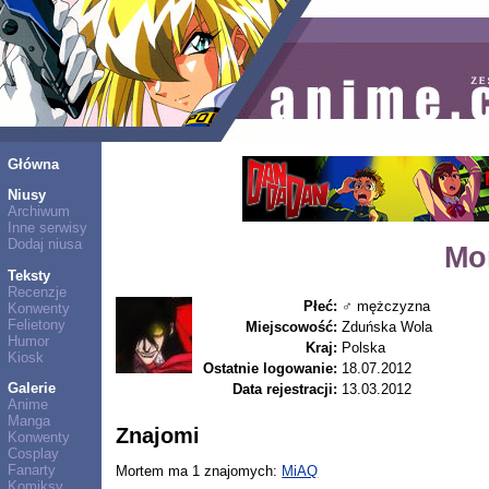
Główna
Niusy
Archiwum
Inne serwisy
Dodaj niusa
Mo
Teksty
Recenzje
Płeć:
♂ mężczyzna
Konwenty
Felietony
Miejscowość:
Zduńska Wola
Humor
Kraj:
Polska
Kiosk
Ostatnie logowanie:
18.07.2012
Galerie
Data rejestracji:
13.03.2012
Anime
Manga
Znajomi
Konwenty
Cosplay
Fanarty
Mortem ma 1 znajomych:
MiAQ
Komiksy