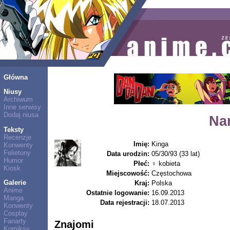
Główna
Niusy
Archiwum
Inne serwisy
Dodaj niusa
Na
Teksty
Recenzje
Imię:
Kinga
Konwenty
Felietony
Data urodzin:
05/30/93 (33 lat)
Humor
Płeć:
♀ kobieta
Kiosk
Miejscowość:
Częstochowa
Galerie
Kraj:
Polska
Anime
Ostatnie logowanie:
16.09.2013
Manga
Data rejestracji:
18.07.2013
Konwenty
Cosplay
Fanarty
Znajomi
Komiksy