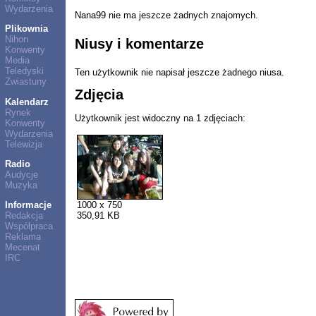
Wydarzenia
Nana99 nie ma jeszcze żadnych znajomych.
Plikownia
Nihon
Niusy i komentarze
Konwenty
Media
Teledyski
Ten użytkownik nie napisał jeszcze żadnego niusa.
Zwiastuny
Zdjęcia
Kalendarz
Rynek
Użytkownik jest widoczny na 1 zdjęciach:
Konwenty
Wydarzenia
Telewizja
Radio
Audycje
Muzyka
1000 x 750
Informacje
350,91 KB
Redakcja
Współpraca
Reklama
Mecenat
IRC