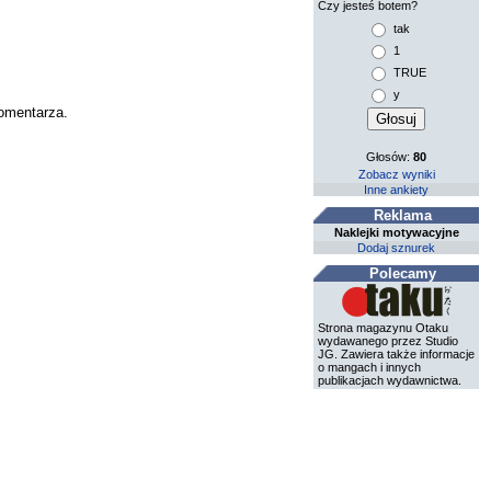
Czy jesteś botem?
tak
1
TRUE
y
komentarza.
Głosów:
80
Zobacz wyniki
Inne ankiety
Reklama
Naklejki motywacyjne
Dodaj sznurek
Polecamy
Strona magazynu Otaku
wydawanego przez Studio
JG. Zawiera także informacje
o mangach i innych
publikacjach wydawnictwa.