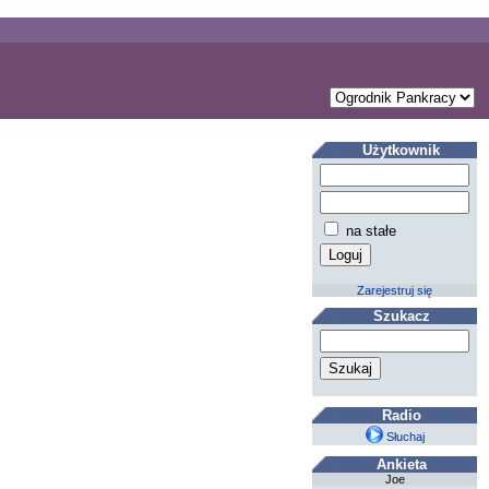
Użytkownik
na stałe
Zarejestruj się
Szukacz
Radio
Słuchaj
Ankieta
Joe