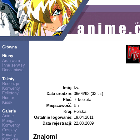
Główna
Niusy
Archiwum
Inne serwisy
Dodaj niusa
Teksty
Recenzje
Imię:
Iza
Konwenty
Felietony
Data urodzin:
06/06/93 (33 lat)
Humor
Płeć:
♀ kobieta
Kiosk
Miejscowość:
Bn
Galerie
Kraj:
Polska
Anime
Ostatnie logowanie:
19.04.2011
Manga
Data rejestracji:
22.08.2009
Konwenty
Cosplay
Fanarty
Znajomi
Komiksy