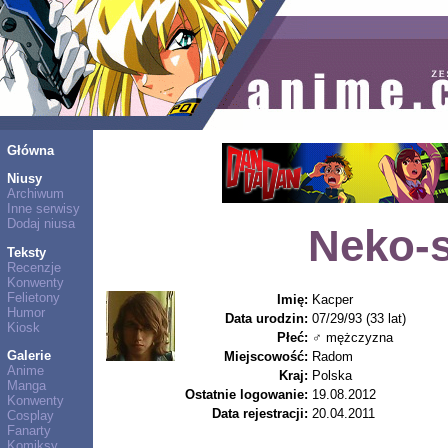
Główna
Niusy
Archiwum
Inne serwisy
Dodaj niusa
Neko-s
Teksty
Recenzje
Konwenty
Felietony
Imię:
Kacper
Humor
Data urodzin:
07/29/93 (33 lat)
Kiosk
Płeć:
♂ mężczyzna
Galerie
Miejscowość:
Radom
Anime
Kraj:
Polska
Manga
Ostatnie logowanie:
19.08.2012
Konwenty
Data rejestracji:
20.04.2011
Cosplay
Fanarty
Komiksy