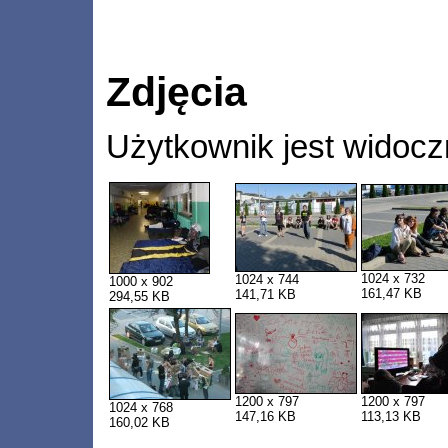
Zdjęcia
Użytkownik jest widocz
1024 x 732
1024 x 744
1000 x 902
161,47 KB
141,71 KB
294,55 KB
1200 x 797
1200 x 797
1024 x 768
147,16 KB
113,13 KB
160,02 KB