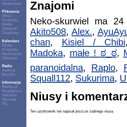
Znajomi
Wydarzenia
Plikownia
Nihon
Neko-skurwiel ma 24
Konwenty
Media
Teledyski
Akito508
,
Alex.
,
AyuAy
Zwiastuny
chan
,
Kisiel / Chibi
Kalendarz
Rynek
Konwenty
Madoka
,
małe ! ಠ_ಠ
,
Wydarzenia
Telewizja
paranoidalna
,
Raplo
,
Radio
Audycje
Muzyka
Squall112
,
Sukurima
,
U
Informacje
Redakcja
Współpraca
Niusy i komentar
Reklama
Mecenat
IRC
Ten użytkownik nie napisał jeszcze żadnego niusa.