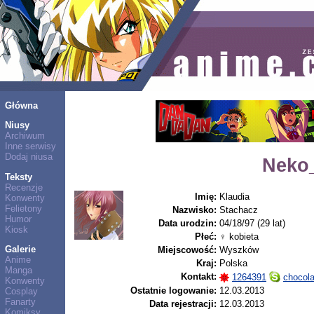
Główna
Niusy
Archiwum
Inne serwisy
Dodaj niusa
Neko_
Teksty
Recenzje
Imię:
Klaudia
Konwenty
Felietony
Nazwisko:
Stachacz
Humor
Data urodzin:
04/18/97 (29 lat)
Kiosk
Płeć:
♀ kobieta
Galerie
Miejscowość:
Wyszków
Anime
Kraj:
Polska
Manga
Kontakt:
1264391
chocola
Konwenty
Ostatnie logowanie:
12.03.2013
Cosplay
Fanarty
Data rejestracji:
12.03.2013
Komiksy