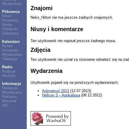
Wydarzenia
Znajomi
Plikownia
Nihon
Neko_Hittori nie ma jeszcze żadnych znajomych.
Konwenty
Media
Niusy i komentarze
Teledyski
Zwiastuny
Ten użytkownik nie napisał jeszcze żadnego niusa.
Kalendarz
Rynek
Zdjęcia
Konwenty
Wydarzenia
Telewizja
Ten użytkownik nie uznał za stosowne odnaleźć się na ża
Radio
Wydarzenia
Audycje
Muzyka
Użytkownik pojawił się na poniższych wydarzeniach:
Informacje
Redakcja
Animatsuri 2013
(12.07.2013)
Współpraca
Hellcon 3 – Apokalipsa
(08.12.2012)
Reklama
Mecenat
IRC