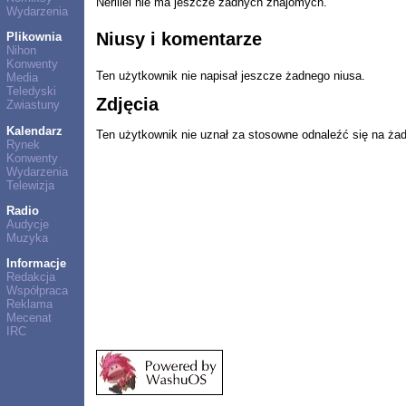
Nerlliel nie ma jeszcze żadnych znajomych.
Wydarzenia
Niusy i komentarze
Plikownia
Nihon
Konwenty
Ten użytkownik nie napisał jeszcze żadnego niusa.
Media
Teledyski
Zdjęcia
Zwiastuny
Kalendarz
Ten użytkownik nie uznał za stosowne odnaleźć się na ża
Rynek
Konwenty
Wydarzenia
Telewizja
Radio
Audycje
Muzyka
Informacje
Redakcja
Współpraca
Reklama
Mecenat
IRC