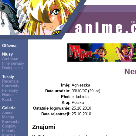
Główna
Niusy
Archiwum
Inne serwisy
Dodaj niusa
Ner
Teksty
Recenzje
Imię:
Agnieszka
Konwenty
Felietony
Data urodzin:
03/10/97 (29 lat)
Humor
Płeć:
♀ kobieta
Kiosk
Kraj:
Polska
Galerie
Ostatnie logowanie:
25.10.2010
Anime
Data rejestracji:
25.10.2010
Manga
Konwenty
Znajomi
Cosplay
Fanarty
Komiksy