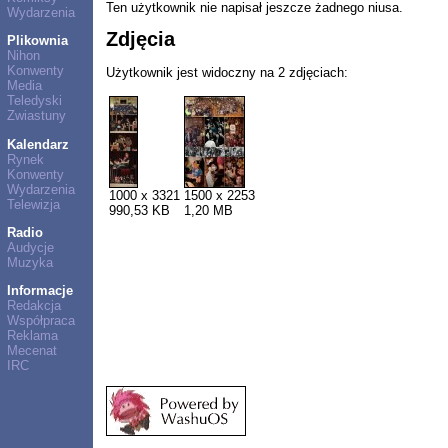
Ten użytkownik nie napisał jeszcze żadnego niusa.
Wydarzenia
Zdjęcia
Plikownia
Nihon
Konwenty
Użytkownik jest widoczny na 2 zdjęciach:
Media
Teledyski
Zwiastuny
Kalendarz
Rynek
Konwenty
Wydarzenia
1000 x 3321
1500 x 2253
Telewizja
990,53 KB
1,20 MB
Radio
Audycje
Muzyka
Informacje
Redakcja
Współpraca
Reklama
Mecenat
IRC