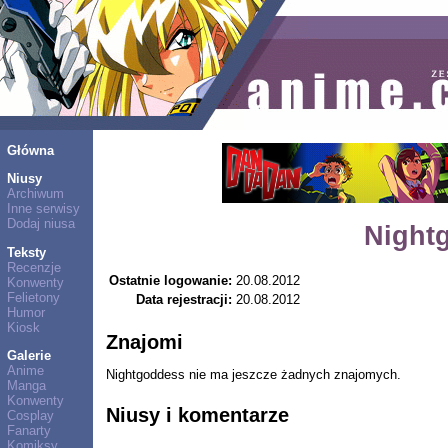
Główna
Niusy
Archiwum
Inne serwisy
Dodaj niusa
Night
Teksty
Recenzje
Ostatnie logowanie:
20.08.2012
Konwenty
Felietony
Data rejestracji:
20.08.2012
Humor
Kiosk
Znajomi
Galerie
Anime
Nightgoddess nie ma jeszcze żadnych znajomych.
Manga
Konwenty
Niusy i komentarze
Cosplay
Fanarty
Komiksy