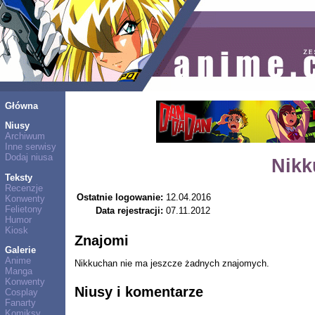
Główna
Niusy
Archiwum
Inne serwisy
Dodaj niusa
Nikk
Teksty
Recenzje
Ostatnie logowanie:
12.04.2016
Konwenty
Felietony
Data rejestracji:
07.11.2012
Humor
Kiosk
Znajomi
Galerie
Anime
Nikkuchan nie ma jeszcze żadnych znajomych.
Manga
Konwenty
Niusy i komentarze
Cosplay
Fanarty
Komiksy