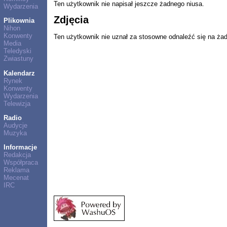
Ten użytkownik nie napisał jeszcze żadnego niusa.
Wydarzenia
Zdjęcia
Plikownia
Nihon
Konwenty
Ten użytkownik nie uznał za stosowne odnaleźć się na ża
Media
Teledyski
Zwiastuny
Kalendarz
Rynek
Konwenty
Wydarzenia
Telewizja
Radio
Audycje
Muzyka
Informacje
Redakcja
Współpraca
Reklama
Mecenat
IRC