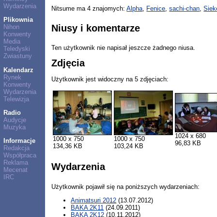
Wydarzenia
Nitsume ma 4 znajomych:
Alpha
,
Fenice
,
sachi-chan
,
Siek
Plikownia
Niusy i komentarze
Nihon
Konwenty
Media
Ten użytkownik nie napisał jeszcze żadnego niusa.
Teledyski
Zwiastuny
Zdjęcia
Kalendarz
Rynek
Użytkownik jest widoczny na 5 zdjęciach:
Konwenty
Wydarzenia
Telewizja
Radio
Audycje
Muzyka
1024 x 680
1000 x 750
1000 x 750
Informacje
96,83 KB
134,36 KB
103,24 KB
Redakcja
Współpraca
Reklama
Wydarzenia
Mecenat
IRC
Użytkownik pojawił się na poniższych wydarzeniach:
Animatsuri 2012
(13.07.2012)
BAKA 2K11
(24.09.2011)
BAKA 2K12
(10.11.2012)