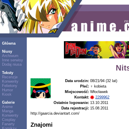
Główna
Niusy
Archiwum
Inne serwisy
Dodaj niusa
Nit
Teksty
Recenzje
Data urodzin:
08/21/94 (32 lat)
Konwenty
Felietony
Płeć:
♀ kobieta
Humor
Miejscowość:
Włocławek
Kiosk
Kontakt:
2299962
Galerie
Ostatnie logowanie:
13.10.2011
Anime
Data rejestracji:
15.08.2011
Manga
http://gaarcia.deviantart.com/
Konwenty
Cosplay
Znajomi
Fanarty
Komiksy