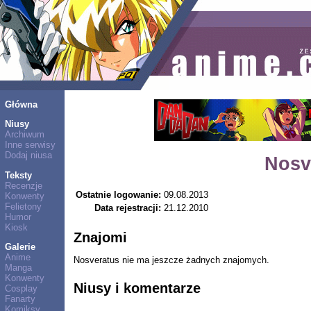
Główna
Niusy
Archiwum
Inne serwisy
Dodaj niusa
Nosv
Teksty
Recenzje
Ostatnie logowanie:
09.08.2013
Konwenty
Felietony
Data rejestracji:
21.12.2010
Humor
Kiosk
Znajomi
Galerie
Anime
Nosveratus nie ma jeszcze żadnych znajomych.
Manga
Konwenty
Niusy i komentarze
Cosplay
Fanarty
Komiksy