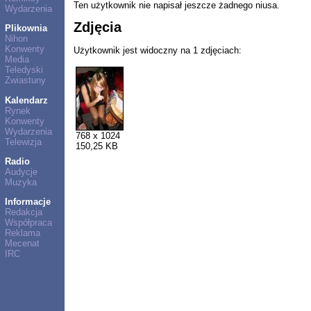
Ten użytkownik nie napisał jeszcze żadnego niusa.
Wydarzenia
Zdjęcia
Plikownia
Nihon
Konwenty
Użytkownik jest widoczny na 1 zdjęciach:
Media
Teledyski
Zwiastuny
Kalendarz
Rynek
Konwenty
Wydarzenia
768 x 1024
Telewizja
150,25 KB
Radio
Audycje
Muzyka
Informacje
Redakcja
Współpraca
Reklama
Mecenat
IRC