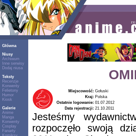
Główna
Niusy
Archiwum
Inne serwisy
Dodaj niusa
OMI
Teksty
Recenzje
Konwenty
Felietony
Miejscowość:
Gołuski
Humor
Kraj:
Polska
Kiosk
Ostatnie logowanie:
01.07.2012
Galerie
Data rejestracji:
21.10.2011
Anime
Jesteśmy wydawnict
Manga
Konwenty
rozpoczęło swoją dzia
Cosplay
Fanarty
Komiksy