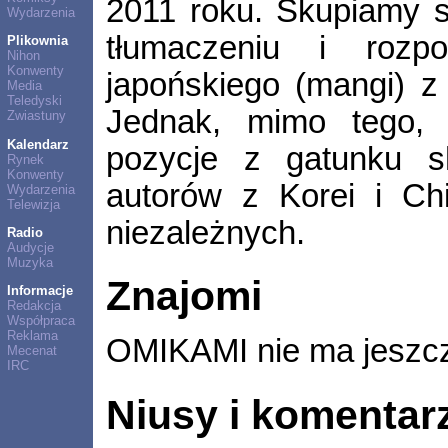
2011 roku. Skupiamy s
Wydarzenia
tłumaczeniu i rozpo
Plikownia
Nihon
Konwenty
japońskiego (mangi) z 
Media
Teledyski
Jednak, mimo tego, 
Zwiastuny
Kalendarz
pozycje z gatunku s
Rynek
Konwenty
autorów z Korei i Ch
Wydarzenia
Telewizja
niezależnych.
Radio
Audycje
Muzyka
Znajomi
Informacje
Redakcja
Współpraca
Reklama
OMIKAMI nie ma jeszc
Mecenat
IRC
Niusy i komentar