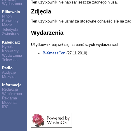
Ten użytkownik nie napisał jeszcze żadnego niusa.
Wydarzenia
Zdjęcia
Plikownia
Nihon
Konwenty
Ten użytkownik nie uznał za stosowne odnaleźć się na ża
Media
Teledyski
Wydarzenia
Zwiastuny
Kalendarz
Użytkownik pojawił się na poniższych wydarzeniach:
Rynek
Konwenty
B-XmassCon
(27.11.2010)
Wydarzenia
Telewizja
Radio
Audycje
Muzyka
Informacje
Redakcja
Współpraca
Reklama
Mecenat
IRC