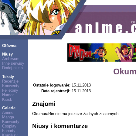
Główna
Niusy
Archiwum
Inne serwisy
Dodaj niusa
Okum
Teksty
Recenzje
Ostatnie logowanie:
15.11.2013
Konwenty
Felietony
Data rejestracji:
15.11.2013
Humor
Kiosk
Znajomi
Galerie
Anime
OkumuraRin nie ma jeszcze żadnych znajomych.
Manga
Konwenty
Niusy i komentarze
Cosplay
Fanarty
Komiksy