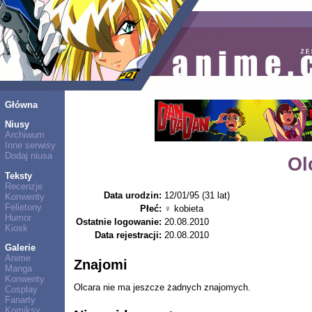
Główna
Niusy
Archiwum
Inne serwisy
Dodaj niusa
Ol
Teksty
Recenzje
Data urodzin:
12/01/95 (31 lat)
Konwenty
Felietony
Płeć:
♀ kobieta
Humor
Ostatnie logowanie:
20.08.2010
Kiosk
Data rejestracji:
20.08.2010
Galerie
Anime
Znajomi
Manga
Konwenty
Olcara nie ma jeszcze żadnych znajomych.
Cosplay
Fanarty
Komiksy