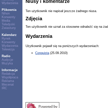
Niusy i komentarze
Wydarzenia
Plikownia
Ten użytkownik nie napisał jeszcze żadnego niusa.
Nihon
Konwenty
Zdjęcia
Media
Teledyski
Ten użytkownik nie uznał za stosowne odnaleźć się na ża
Zwiastuny
Kalendarz
Wydarzenia
Rynek
Konwenty
Wydarzenia
Użytkownik pojawił się na poniższych wydarzeniach:
Telewizja
Conquista
(25.09.2010)
Radio
Audycje
Muzyka
Informacje
Redakcja
Współpraca
Reklama
Mecenat
IRC