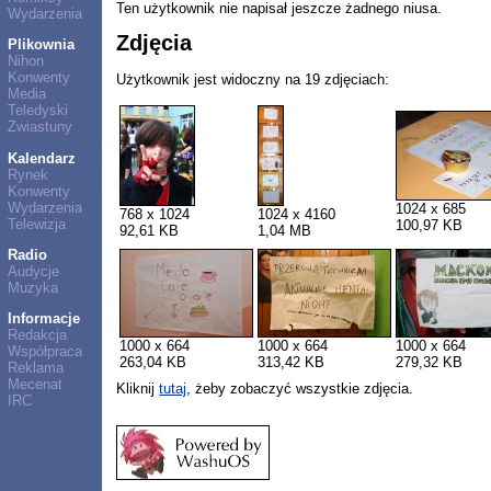
Ten użytkownik nie napisał jeszcze żadnego niusa.
Wydarzenia
Zdjęcia
Plikownia
Nihon
Konwenty
Użytkownik jest widoczny na 19 zdjęciach:
Media
Teledyski
Zwiastuny
Kalendarz
Rynek
Konwenty
Wydarzenia
1024 x 685
768 x 1024
1024 x 4160
Telewizja
100,97 KB
92,61 KB
1,04 MB
Radio
Audycje
Muzyka
Informacje
Redakcja
1000 x 664
1000 x 664
1000 x 664
Współpraca
263,04 KB
313,42 KB
279,32 KB
Reklama
Mecenat
Kliknij
tutaj
, żeby zobaczyć wszystkie zdjęcia.
IRC