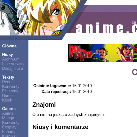
Główna
Niusy
Archiwum
Inne serwisy
Dodaj niusa
O
Teksty
Recenzje
Ostatnie logowanie:
15.01.2010
Konwenty
Felietony
Data rejestracji:
15.01.2010
Humor
Kiosk
Znajomi
Galerie
Anime
Oro nie ma jeszcze żadnych znajomych.
Manga
Konwenty
Niusy i komentarze
Cosplay
Fanarty
Komiksy