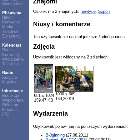
Znajomi
Wydarzenia
Osiolek ma 2 znajomych:
newtype
,
Szpon
Plikownia
Nihon
Konwenty
Niusy i komentarze
Media
Teledyski
Zwiastuny
Ten użytkownik nie napisał jeszcze żadnego niusa.
Kalendarz
Zdjęcia
Rynek
Konwenty
Użytkownik jest widoczny na 2 zdjęciach:
Wydarzenia
Telewizja
Radio
Audycje
Muzyka
Informacje
1000 x 669
681 x 1024
Redakcja
163,20 KB
159,47 KB
Współpraca
Reklama
Mecenat
Wydarzenia
IRC
Użytkownik pojawił się na poniższych wydarzeniach:
B-3ginning
(27.08.2011)
Project: BALCON 2011
(23.07.2011)