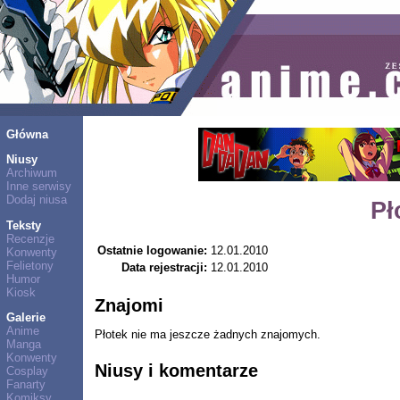
Główna
Niusy
Archiwum
Inne serwisy
Dodaj niusa
Pł
Teksty
Recenzje
Ostatnie logowanie:
12.01.2010
Konwenty
Felietony
Data rejestracji:
12.01.2010
Humor
Kiosk
Znajomi
Galerie
Anime
Płotek nie ma jeszcze żadnych znajomych.
Manga
Konwenty
Niusy i komentarze
Cosplay
Fanarty
Komiksy