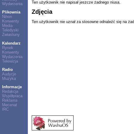
Ten użytkownik nie napisał jeszcze żadnego niusa.
Wydarzenia
Zdjęcia
Plikownia
Nihon
Konwenty
Ten użytkownik nie uznał za stosowne odnaleźć się na ża
Media
Teledyski
Zwiastuny
Kalendarz
Rynek
Konwenty
Wydarzenia
Telewizja
Radio
Audycje
Muzyka
Informacje
Redakcja
Współpraca
Reklama
Mecenat
IRC