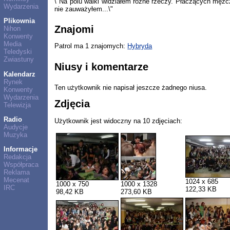
\"Na polu walki widziałem różne rzeczy. Płaczących mężcz
Wydarzenia
nie zauważyłem...\"
Plikownia
Znajomi
Nihon
Konwenty
Media
Patrol ma 1 znajomych:
Hybryda
Teledyski
Zwiastuny
Niusy i komentarze
Kalendarz
Rynek
Ten użytkownik nie napisał jeszcze żadnego niusa.
Konwenty
Wydarzenia
Zdjęcia
Telewizja
Radio
Użytkownik jest widoczny na 10 zdjęciach:
Audycje
Muzyka
Informacje
Redakcja
Współpraca
Reklama
Mecenat
1024 x 685
1000 x 750
1000 x 1328
IRC
122,33 KB
98,42 KB
273,60 KB