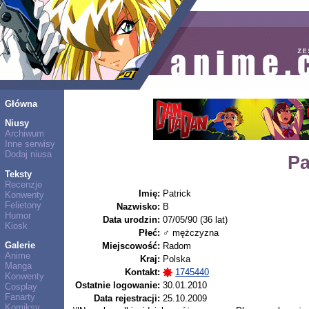
Główna
Niusy
Archiwum
Inne serwisy
Dodaj niusa
Pa
Teksty
Recenzje
Imię:
Patrick
Konwenty
Felietony
Nazwisko:
B
Humor
Data urodzin:
07/05/90 (36 lat)
Kiosk
Płeć:
♂ mężczyzna
Galerie
Miejscowość:
Radom
Anime
Kraj:
Polska
Manga
Kontakt:
1745440
Konwenty
Ostatnie logowanie:
30.01.2010
Cosplay
Fanarty
Data rejestracji:
25.10.2009
Komiksy