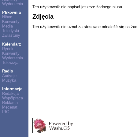
Wydarzenia
Ten użytkownik nie napisał jeszcze żadnego niusa.
Plikownia
Zdjęcia
Nihon
Konwenty
Media
Ten użytkownik nie uznał za stosowne odnaleźć się na ża
Teledyski
Zwiastuny
Kalendarz
Rynek
Konwenty
Wydarzenia
Telewizja
Radio
Audycje
Muzyka
Informacje
Redakcja
Współpraca
Reklama
Mecenat
IRC