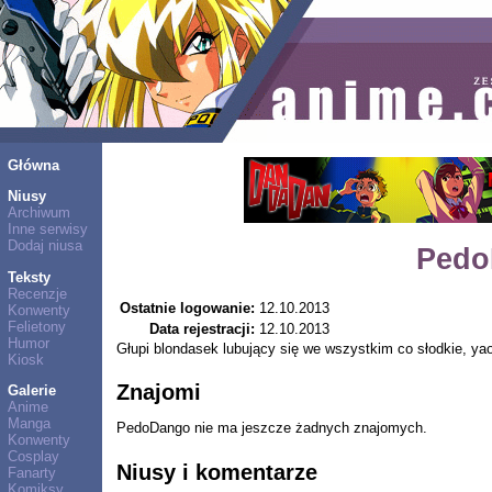
Główna
Niusy
Archiwum
Inne serwisy
Dodaj niusa
Pedo
Teksty
Recenzje
Ostatnie logowanie:
12.10.2013
Konwenty
Felietony
Data rejestracji:
12.10.2013
Humor
Głupi blondasek lubujący się we wszystkim co słodkie, yao
Kiosk
Znajomi
Galerie
Anime
Manga
PedoDango nie ma jeszcze żadnych znajomych.
Konwenty
Cosplay
Niusy i komentarze
Fanarty
Komiksy