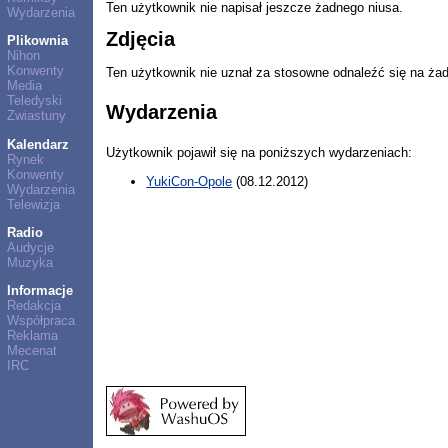
Ten użytkownik nie napisał jeszcze żadnego niusa.
Wydarzenia
Zdjęcia
Plikownia
Nihon
Konwenty
Ten użytkownik nie uznał za stosowne odnaleźć się na ża
Media
Teledyski
Wydarzenia
Zwiastuny
Kalendarz
Użytkownik pojawił się na poniższych wydarzeniach:
Rynek
Konwenty
YukiCon-Opole
(08.12.2012)
Wydarzenia
Telewizja
Radio
Audycje
Muzyka
Informacje
Redakcja
Współpraca
Reklama
Mecenat
IRC