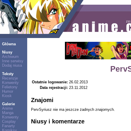
Główna
Niusy
Archiwum
Inne serwisy
Dodaj niusa
Perv
Teksty
Recenzje
Ostatnie logowanie:
26.02.2013
Konwenty
Felietony
Data rejestracji:
23.11.2012
Humor
Kiosk
Znajomi
Galerie
Anime
PervSyriusz nie ma jeszcze żadnych znajomych.
Manga
Konwenty
Niusy i komentarze
Cosplay
Fanarty
Komiksy