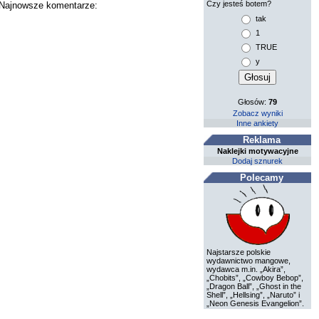
Czy jesteś botem?
. Najnowsze komentarze:
tak
1
TRUE
y
Głosów:
79
Zobacz wyniki
Inne ankiety
Reklama
Naklejki motywacyjne
Dodaj sznurek
Polecamy
Najstarsze polskie
wydawnictwo mangowe,
wydawca m.in. „Akira”,
„Chobits”, „Cowboy Bebop”,
„Dragon Ball”, „Ghost in the
Shell”, „Hellsing”, „Naruto” i
„Neon Genesis Evangelion”.