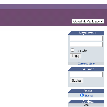
Użytkownik
na stałe
Zarejestruj się
Szukacz
Radio
Słuchaj
Ankieta
Joe