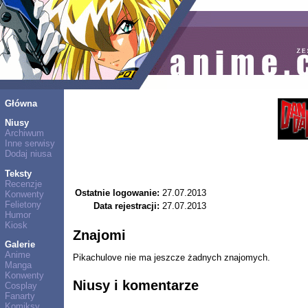
Główna
Niusy
Archiwum
Inne serwisy
Dodaj niusa
Teksty
Recenzje
Ostatnie logowanie:
27.07.2013
Konwenty
Felietony
Data rejestracji:
27.07.2013
Humor
Kiosk
Znajomi
Galerie
Anime
Pikachulove nie ma jeszcze żadnych znajomych.
Manga
Konwenty
Niusy i komentarze
Cosplay
Fanarty
Komiksy