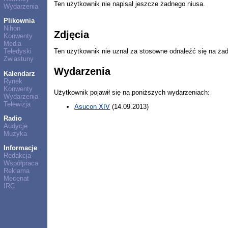
Ten użytkownik nie napisał jeszcze żadnego niusa.
Wydarzenia
Plikownia
Nihon
Zdjęcia
Konwenty
Media
Ten użytkownik nie uznał za stosowne odnaleźć się na ża
Teledyski
Zwiastuny
Wydarzenia
Kalendarz
Rynek
Konwenty
Użytkownik pojawił się na poniższych wydarzeniach:
Wydarzenia
Telewizja
Asucon XIV
(14.09.2013)
Radio
Audycje
Muzyka
Informacje
Redakcja
Współpraca
Reklama
Mecenat
IRC