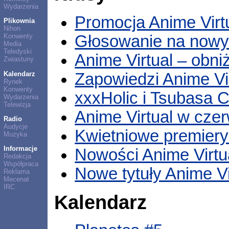
Wydarzenia
Promocja Anime Virtu
Plikownia
Nihon
Głosowanie na nowy 
Konwenty
Media
Teledyski
Anime Virtual – obni
Zwiastuny
Kalendarz
Zapowiedzi Anime Vi
Rynek
Konwenty
xxxHolic i Tsubasa C
Wydarzenia
Telewizja
Anime Virtual w cze
Radio
Audycje
Kwietniowe premiery
Muzyka
Informacje
Nowości Anime Virtu
Redakcja
Współpraca
Nowe tytuły Anime Vi
Reklama
Mecenat
IRC
Kalendarz