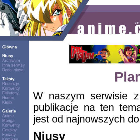
Główna
Niusy
Archiwum
Inne serwisy
Dodaj niusa
Pla
Teksty
Recenzje
Konwenty
W naszym serwisie zn
Felietony
Humor
Kiosk
publikacje na ten tem
Galerie
jest od najnowszych do 
Anime
Manga
Konwenty
Cosplay
Niusy
Fanarty
Komiksy