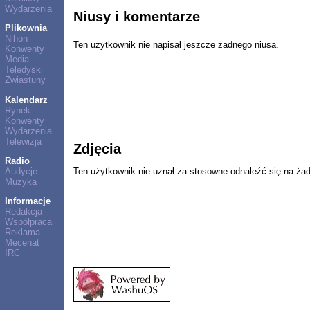
Wydarzenia
Niusy i komentarze
Plikownia
Nihon
Ten użytkownik nie napisał jeszcze żadnego niusa.
Konwenty
Media
Teledyski
Zwiastuny
Kalendarz
Rynek
Konwenty
Wydarzenia
Telewizja
Zdjęcia
Radio
Audycje
Ten użytkownik nie uznał za stosowne odnaleźć się na ża
Muzyka
Informacje
Redakcja
Współpraca
Reklama
Mecenat
IRC