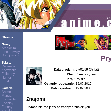
Główna
Niusy
Archiwum
Inne serwisy
Dodaj niusa
Pr
Teksty
Recenzje
Data urodzin:
07/02/89 (37 lat)
Konwenty
Felietony
Płeć:
♂ mężczyzna
Humor
Kraj:
Polska
Kiosk
Ostatnie logowanie:
13.07.2010
Galerie
Data rejestracji:
19.09.2008
Anime
Manga
Znajomi
Konwenty
Cosplay
Fanarty
Prymas nie ma jeszcze żadnych znajomych.
Komiksy