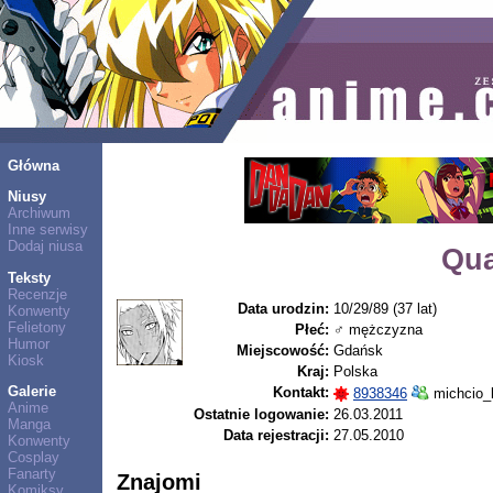
Główna
Niusy
Archiwum
Inne serwisy
Dodaj niusa
Qua
Teksty
Recenzje
Data urodzin:
10/29/89 (37 lat)
Konwenty
Felietony
Płeć:
♂ mężczyzna
Humor
Miejscowość:
Gdańsk
Kiosk
Kraj:
Polska
Galerie
Kontakt:
8938346
michcio_
Anime
Ostatnie logowanie:
26.03.2011
Manga
Data rejestracji:
27.05.2010
Konwenty
Cosplay
Fanarty
Znajomi
Komiksy