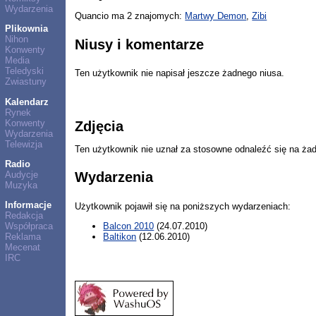
Wydarzenia
Quancio ma 2 znajomych:
Martwy Demon
,
Zibi
Plikownia
Nihon
Niusy i komentarze
Konwenty
Media
Teledyski
Ten użytkownik nie napisał jeszcze żadnego niusa.
Zwiastuny
Kalendarz
Rynek
Konwenty
Zdjęcia
Wydarzenia
Telewizja
Ten użytkownik nie uznał za stosowne odnaleźć się na ża
Radio
Audycje
Wydarzenia
Muzyka
Informacje
Użytkownik pojawił się na poniższych wydarzeniach:
Redakcja
Balcon 2010
(24.07.2010)
Współpraca
Baltikon
(12.06.2010)
Reklama
Mecenat
IRC