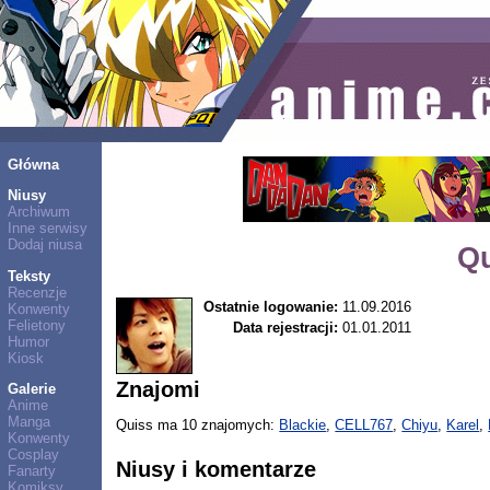
Główna
Niusy
Archiwum
Inne serwisy
Dodaj niusa
Qu
Teksty
Recenzje
Ostatnie logowanie:
11.09.2016
Konwenty
Felietony
Data rejestracji:
01.01.2011
Humor
Kiosk
Znajomi
Galerie
Anime
Manga
Quiss ma 10 znajomych:
Blackie
,
CELL767
,
Chiyu
,
Karel
,
Konwenty
Cosplay
Niusy i komentarze
Fanarty
Komiksy