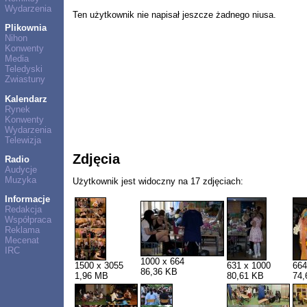
Wydarzenia
Ten użytkownik nie napisał jeszcze żadnego niusa.
Plikownia
Nihon
Konwenty
Media
Teledyski
Zwiastuny
Kalendarz
Rynek
Konwenty
Wydarzenia
Telewizja
Zdjęcia
Radio
Audycje
Muzyka
Użytkownik jest widoczny na 17 zdjęciach:
Informacje
Redakcja
Współpraca
Reklama
Mecenat
IRC
1000 x 664
1500 x 3055
631 x 1000
664
86,36 KB
1,96 MB
80,61 KB
74,