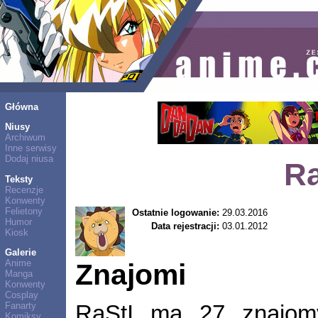
Główna
Niusy
Archiwum
Inne serwisy
Dodaj niusa
Ra
Teksty
Recenzje
Konwenty
Felietony
Ostatnie logowanie:
29.03.2016
Humor
Data rejestracji:
03.01.2012
Kiosk
Galerie
Anime
Znajomi
Manga
Konwenty
Cosplay
Fanarty
RaStI ma 27 znajo
Komiksy