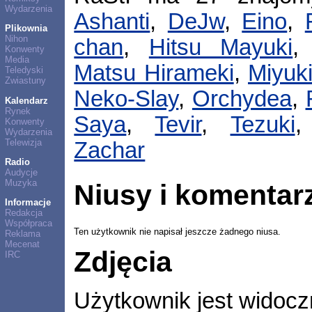
Wydarzenia
Ashanti
,
DeJw
,
Eino
,
Plikownia
Nihon
chan
,
Hitsu Mayuki
Konwenty
Media
Matsu Hirameki
,
Miyuk
Teledyski
Zwiastuny
Neko-Slay
,
Orchydea
,
Kalendarz
Rynek
Saya
,
Tevir
,
Tezuki
Konwenty
Wydarzenia
Telewizja
Zachar
Radio
Audycje
Muzyka
Niusy i komentar
Informacje
Redakcja
Współpraca
Ten użytkownik nie napisał jeszcze żadnego niusa.
Reklama
Mecenat
Zdjęcia
IRC
Użytkownik jest widocz