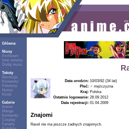
Główna
Niusy
Archiwum
Inne serwisy
Dodaj niusa
R
Teksty
Recenzje
Data urodzin:
10/03/92 (34 lat)
Konwenty
Felietony
Płeć:
♂ mężczyzna
Humor
Kraj:
Polska
Kiosk
Ostatnie logowanie:
28.09.2012
Galerie
Data rejestracji:
01.04.2009
Anime
Manga
Znajomi
Konwenty
Cosplay
Fanarty
Ravel nie ma jeszcze żadnych znajomych.
Komiksy