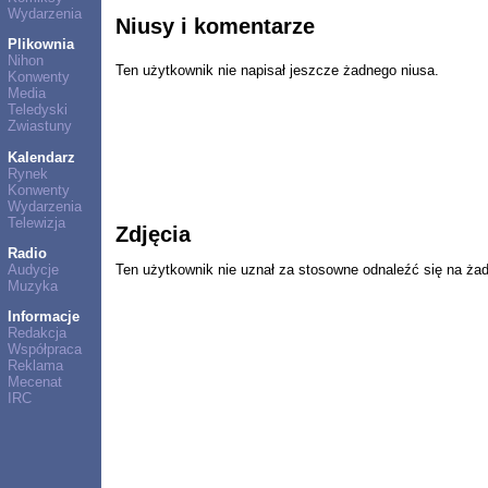
Wydarzenia
Niusy i komentarze
Plikownia
Nihon
Ten użytkownik nie napisał jeszcze żadnego niusa.
Konwenty
Media
Teledyski
Zwiastuny
Kalendarz
Rynek
Konwenty
Wydarzenia
Telewizja
Zdjęcia
Radio
Audycje
Ten użytkownik nie uznał za stosowne odnaleźć się na ża
Muzyka
Informacje
Redakcja
Współpraca
Reklama
Mecenat
IRC