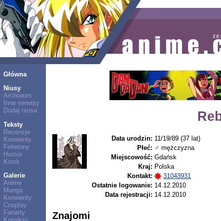
Główna
Niusy
Archiwum
Inne serwisy
Dodaj niusa
Reb
Teksty
Recenzje
Data urodzin:
11/19/89 (37 lat)
Konwenty
Felietony
Płeć:
♂ mężczyzna
Humor
Miejscowość:
Gdańsk
Kiosk
Kraj:
Polska
Galerie
Kontakt:
31043931
Anime
Ostatnie logowanie:
14.12.2010
Manga
Data rejestracji:
14.12.2010
Konwenty
Cosplay
Fanarty
Znajomi
Komiksy