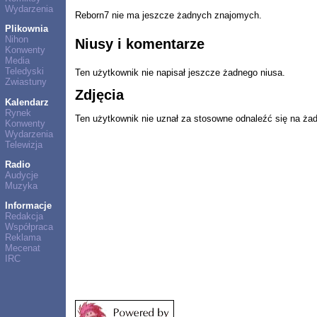
Wydarzenia
Reborn7 nie ma jeszcze żadnych znajomych.
Plikownia
Nihon
Niusy i komentarze
Konwenty
Media
Teledyski
Ten użytkownik nie napisał jeszcze żadnego niusa.
Zwiastuny
Zdjęcia
Kalendarz
Rynek
Ten użytkownik nie uznał za stosowne odnaleźć się na ża
Konwenty
Wydarzenia
Telewizja
Radio
Audycje
Muzyka
Informacje
Redakcja
Współpraca
Reklama
Mecenat
IRC