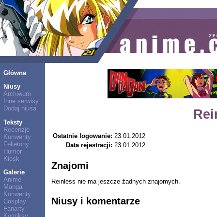
Główna
Niusy
Archiwum
Inne serwisy
Dodaj niusa
Rei
Teksty
Recenzje
Ostatnie logowanie:
23.01.2012
Konwenty
Felietony
Data rejestracji:
23.01.2012
Humor
Kiosk
Znajomi
Galerie
Anime
Reinless nie ma jeszcze żadnych znajomych.
Manga
Konwenty
Niusy i komentarze
Cosplay
Fanarty
Komiksy