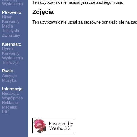
Ten użytkownik nie napisał jeszcze żadnego niusa.
Wydarzenia
Zdjęcia
Plikownia
Nihon
Konwenty
Ten użytkownik nie uznał za stosowne odnaleźć się na ża
Media
Teledyski
Zwiastuny
Kalendarz
Rynek
Konwenty
Wydarzenia
Telewizja
Radio
Audycje
Muzyka
Informacje
Redakcja
Współpraca
Reklama
Mecenat
IRC