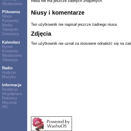
Reita nie ma jeszcze żadnych znajomych.
Wydarzenia
Niusy i komentarze
Plikownia
Nihon
Konwenty
Ten użytkownik nie napisał jeszcze żadnego niusa.
Media
Teledyski
Zdjęcia
Zwiastuny
Kalendarz
Ten użytkownik nie uznał za stosowne odnaleźć się na ża
Rynek
Konwenty
Wydarzenia
Telewizja
Radio
Audycje
Muzyka
Informacje
Redakcja
Współpraca
Reklama
Mecenat
IRC