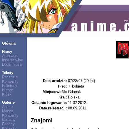
Główna
Niusy
Archiwum
Inne serwisy
Dodaj niusa
Teksty
Recenzje
Data urodzin:
07/28/97 (29 lat)
Konwenty
Felietony
Płeć:
♀ kobieta
Humor
Miejscowość:
Gdańsk
Kiosk
Kraj:
Polska
Galerie
Ostatnie logowanie:
11.02.2012
Anime
Data rejestracji:
08.09.2011
Manga
Konwenty
Znajomi
Cosplay
Fanarty
Komiksy