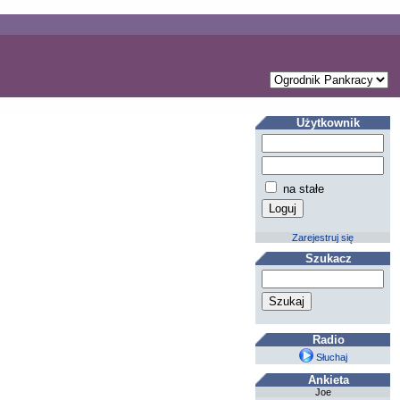
Użytkownik
na stałe
Zarejestruj się
Szukacz
Radio
Słuchaj
Ankieta
Joe