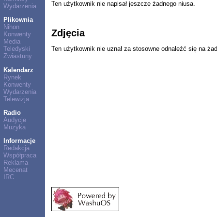
Ten użytkownik nie napisał jeszcze żadnego niusa.
Wydarzenia
Plikownia
Nihon
Zdjęcia
Konwenty
Media
Ten użytkownik nie uznał za stosowne odnaleźć się na ża
Teledyski
Zwiastuny
Kalendarz
Rynek
Konwenty
Wydarzenia
Telewizja
Radio
Audycje
Muzyka
Informacje
Redakcja
Współpraca
Reklama
Mecenat
IRC