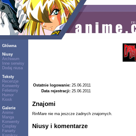
Główna
Niusy
Archiwum
Inne serwisy
Dodaj niusa
Teksty
Recenzje
Ostatnie logowanie:
25.06.2011
Konwenty
Felietony
Data rejestracji:
25.06.2011
Humor
Kiosk
Znajomi
Galerie
Anime
RinMare nie ma jeszcze żadnych znajomych.
Manga
Konwenty
Niusy i komentarze
Cosplay
Fanarty
Komiksy