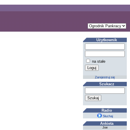
Użytkownik
na stałe
Zarejestruj się
Szukacz
Radio
Słuchaj
Ankieta
Joe