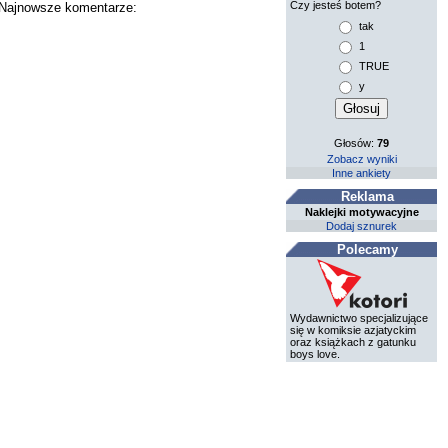
Czy jesteś botem?
. Najnowsze komentarze:
tak
1
TRUE
y
Głosów:
79
Zobacz wyniki
Inne ankiety
Reklama
Naklejki motywacyjne
Dodaj sznurek
Polecamy
Wydawnictwo specjalizujące
się w komiksie azjatyckim
oraz książkach z gatunku
boys love.