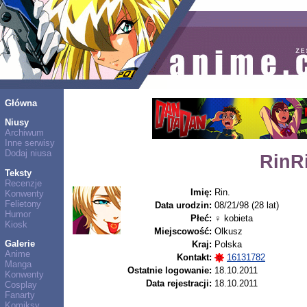
Główna
Niusy
Archiwum
Inne serwisy
Dodaj niusa
RinR
Teksty
Recenzje
Imię:
Rin.
Konwenty
Felietony
Data urodzin:
08/21/98 (28 lat)
Humor
Płeć:
♀ kobieta
Kiosk
Miejscowość:
Olkusz
Galerie
Kraj:
Polska
Anime
Kontakt:
16131782
Manga
Ostatnie logowanie:
18.10.2011
Konwenty
Data rejestracji:
18.10.2011
Cosplay
Fanarty
Komiksy