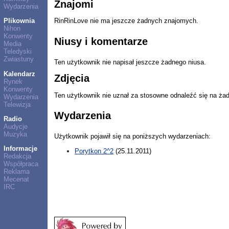
Znajomi
Wydarzenia
Plikownia
RinRinLove nie ma jeszcze żadnych znajomych.
Nihon
Konwenty
Niusy i komentarze
Media
Teledyski
Zwiastuny
Ten użytkownik nie napisał jeszcze żadnego niusa.
Kalendarz
Zdjęcia
Rynek
Konwenty
Ten użytkownik nie uznał za stosowne odnaleźć się na ża
Wydarzenia
Telewizja
Wydarzenia
Radio
Audycje
Muzyka
Użytkownik pojawił się na poniższych wydarzeniach:
Informacje
Porytkon 2^2
(25.11.2011)
Redakcja
Współpraca
Reklama
Mecenat
IRC