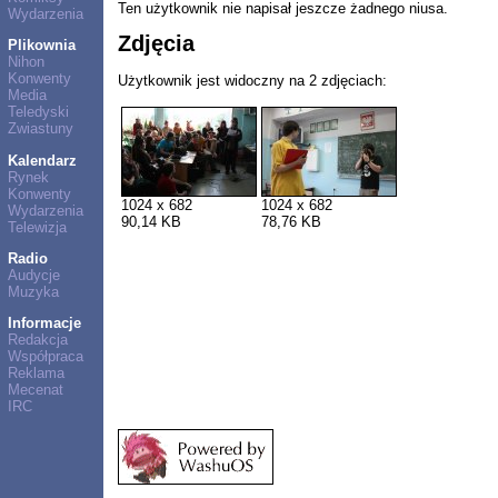
Ten użytkownik nie napisał jeszcze żadnego niusa.
Wydarzenia
Zdjęcia
Plikownia
Nihon
Konwenty
Użytkownik jest widoczny na 2 zdjęciach:
Media
Teledyski
Zwiastuny
Kalendarz
Rynek
Konwenty
1024 x 682
1024 x 682
Wydarzenia
90,14 KB
78,76 KB
Telewizja
Radio
Audycje
Muzyka
Informacje
Redakcja
Współpraca
Reklama
Mecenat
IRC