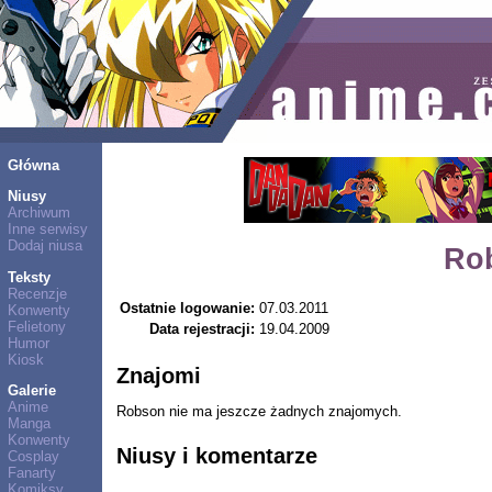
Główna
Niusy
Archiwum
Inne serwisy
Dodaj niusa
Ro
Teksty
Recenzje
Ostatnie logowanie:
07.03.2011
Konwenty
Felietony
Data rejestracji:
19.04.2009
Humor
Kiosk
Znajomi
Galerie
Anime
Robson nie ma jeszcze żadnych znajomych.
Manga
Konwenty
Niusy i komentarze
Cosplay
Fanarty
Komiksy