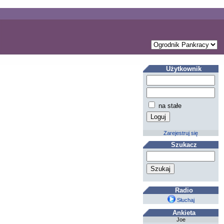
Użytkownik
na stałe
Zarejestruj się
Szukacz
Radio
Słuchaj
Ankieta
Joe