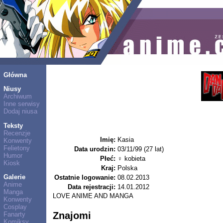
Główna
Niusy
Archiwum
Inne serwisy
Dodaj niusa
Teksty
Recenzje
Imię:
Kasia
Konwenty
Felietony
Data urodzin:
03/11/99 (27 lat)
Humor
Płeć:
♀ kobieta
Kiosk
Kraj:
Polska
Galerie
Ostatnie logowanie:
08.02.2013
Anime
Data rejestracji:
14.01.2012
Manga
LOVE ANIME AND MANGA
Konwenty
Cosplay
Znajomi
Fanarty
Komiksy