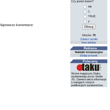
Czy jesteś botem?
tak
1
TRUE
y
. Najnowsze komentarze:
Głosów:
79
Zobacz wyniki
Inne ankiety
Reklama
Naklejki motywacyjne
Dodaj sznurek
Polecamy
Strona magazynu Otaku
wydawanego przez Studio
JG. Zawiera także informacje
o mangach i innych
publikacjach wydawnictwa.