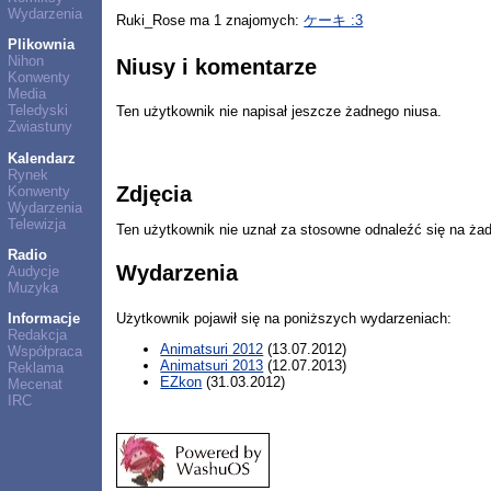
Wydarzenia
Ruki_Rose ma 1 znajomych:
ケーキ :3
Plikownia
Nihon
Niusy i komentarze
Konwenty
Media
Teledyski
Ten użytkownik nie napisał jeszcze żadnego niusa.
Zwiastuny
Kalendarz
Rynek
Zdjęcia
Konwenty
Wydarzenia
Telewizja
Ten użytkownik nie uznał za stosowne odnaleźć się na ża
Radio
Wydarzenia
Audycje
Muzyka
Użytkownik pojawił się na poniższych wydarzeniach:
Informacje
Redakcja
Animatsuri 2012
(13.07.2012)
Współpraca
Animatsuri 2013
(12.07.2013)
Reklama
EZkon
(31.03.2012)
Mecenat
IRC