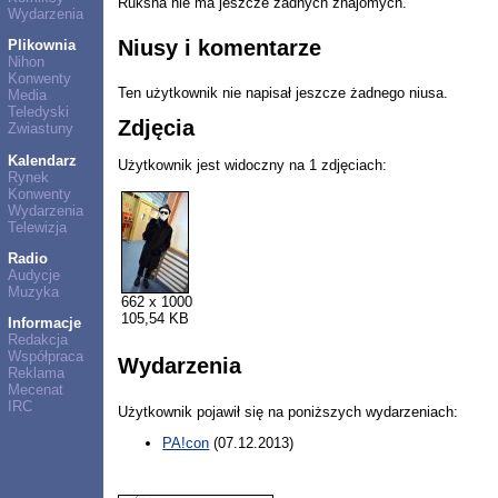
Ruksha nie ma jeszcze żadnych znajomych.
Wydarzenia
Niusy i komentarze
Plikownia
Nihon
Konwenty
Ten użytkownik nie napisał jeszcze żadnego niusa.
Media
Teledyski
Zdjęcia
Zwiastuny
Kalendarz
Użytkownik jest widoczny na 1 zdjęciach:
Rynek
Konwenty
Wydarzenia
Telewizja
Radio
Audycje
Muzyka
662 x 1000
105,54 KB
Informacje
Redakcja
Współpraca
Wydarzenia
Reklama
Mecenat
IRC
Użytkownik pojawił się na poniższych wydarzeniach:
PA!con
(07.12.2013)