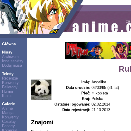
Główna
Niusy
Archiwum
Inne serwisy
Dodaj niusa
Ru
Teksty
Recenzje
Imię:
Angelika
Konwenty
Felietony
Data urodzin:
03/03/95 (31 lat)
Humor
Płeć:
♀ kobieta
Kiosk
Kraj:
Polska
Galerie
Ostatnie logowanie:
02.02.2014
Anime
Data rejestracji:
21.10.2013
Manga
Konwenty
Znajomi
Cosplay
Fanarty
Komiksy