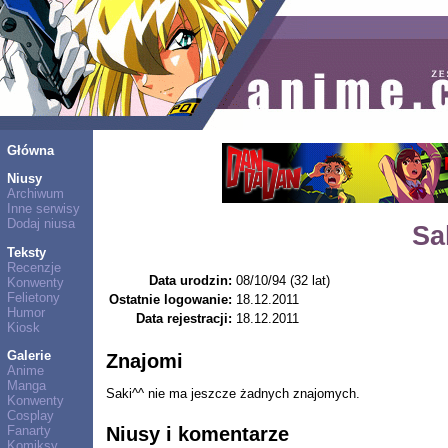
Główna
Niusy
Archiwum
Inne serwisy
Dodaj niusa
Sa
Teksty
Recenzje
Data urodzin:
08/10/94 (32 lat)
Konwenty
Felietony
Ostatnie logowanie:
18.12.2011
Humor
Data rejestracji:
18.12.2011
Kiosk
Galerie
Znajomi
Anime
Manga
Saki^^ nie ma jeszcze żadnych znajomych.
Konwenty
Cosplay
Niusy i komentarze
Fanarty
Komiksy