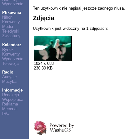
Wydarzenia
Ten użytkownik nie napisał jeszcze żadnego niusa.
Plikownia
Zdjęcia
Nihon
Konwenty
Media
Użytkownik jest widoczny na 1 zdjęciach:
Teledyski
Zwiastuny
Kalendarz
Rynek
Konwenty
Wydarzenia
Telewizja
1024 x 683
230,30 KB
Radio
Audycje
Muzyka
Informacje
Redakcja
Współpraca
Reklama
Mecenat
IRC