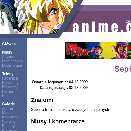
Główna
Niusy
Archiwum
Inne serwisy
Dodaj niusa
Sep
Teksty
Recenzje
Ostatnie logowanie:
04.12.2009
Konwenty
Felietony
Data rejestracji:
03.12.2009
Humor
Kiosk
Znajomi
Galerie
Anime
Sephiroth nie ma jeszcze żadnych znajomych.
Manga
Konwenty
Niusy i komentarze
Cosplay
Fanarty
Komiksy