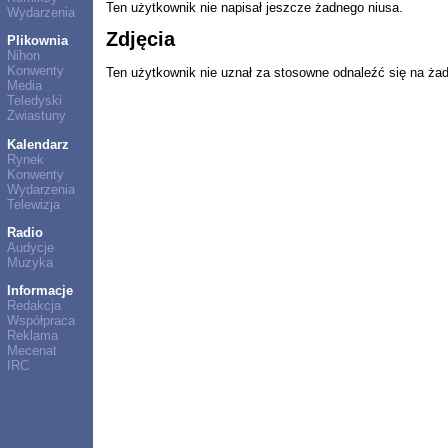
Ten użytkownik nie napisał jeszcze żadnego niusa.
Wydarzenia
Zdjęcia
Plikownia
Nihon
Konwenty
Ten użytkownik nie uznał za stosowne odnaleźć się na ża
Media
Teledyski
Zwiastuny
Kalendarz
Rynek
Konwenty
Wydarzenia
Telewizja
Radio
Audycje
Muzyka
Informacje
Redakcja
Współpraca
Reklama
Mecenat
IRC