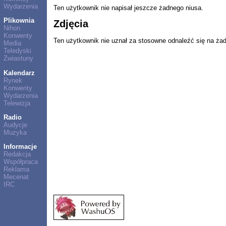
Wydarzenia
Ten użytkownik nie napisał jeszcze żadnego niusa.
Plikownia
Zdjęcia
Nihon
Konwenty
Ten użytkownik nie uznał za stosowne odnaleźć się na ża
Media
Teledyski
Zwiastuny
Kalendarz
Rynek
Konwenty
Wydarzenia
Telewizja
Radio
Audycje
Muzyka
Informacje
Redakcja
Współpraca
Reklama
Mecenat
IRC