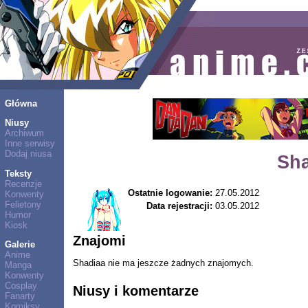
Główna
Niusy
Archiwum
Inne serwisy
Dodaj niusa
Sha
Teksty
Recenzje
Ostatnie logowanie:
27.05.2012
Konwenty
Felietony
Data rejestracji:
03.05.2012
Humor
Kiosk
Znajomi
Galerie
Anime
Shadiaa nie ma jeszcze żadnych znajomych.
Manga
Konwenty
Cosplay
Niusy i komentarze
Fanarty
Komiksy