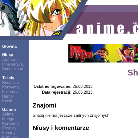
Główna
Niusy
Archiwum
Inne serwisy
Dodaj niusa
Sh
Teksty
Recenzje
Ostatnie logowanie:
26.03.2013
Konwenty
Felietony
Data rejestracji:
26.03.2013
Humor
Kiosk
Znajomi
Galerie
Anime
Shaoq nie ma jeszcze żadnych znajomych.
Manga
Konwenty
Niusy i komentarze
Cosplay
Fanarty
Komiksy