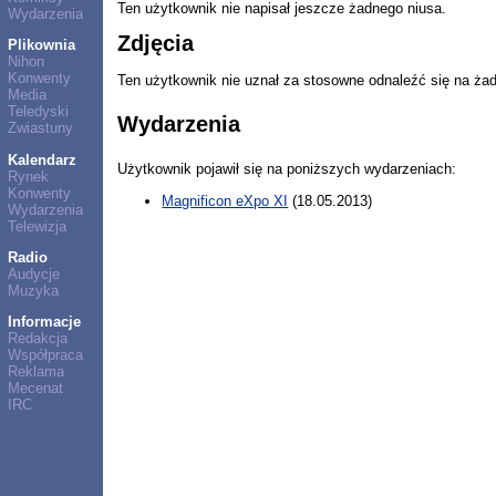
Ten użytkownik nie napisał jeszcze żadnego niusa.
Wydarzenia
Zdjęcia
Plikownia
Nihon
Konwenty
Ten użytkownik nie uznał za stosowne odnaleźć się na ża
Media
Teledyski
Wydarzenia
Zwiastuny
Kalendarz
Użytkownik pojawił się na poniższych wydarzeniach:
Rynek
Konwenty
Magnificon eXpo XI
(18.05.2013)
Wydarzenia
Telewizja
Radio
Audycje
Muzyka
Informacje
Redakcja
Współpraca
Reklama
Mecenat
IRC