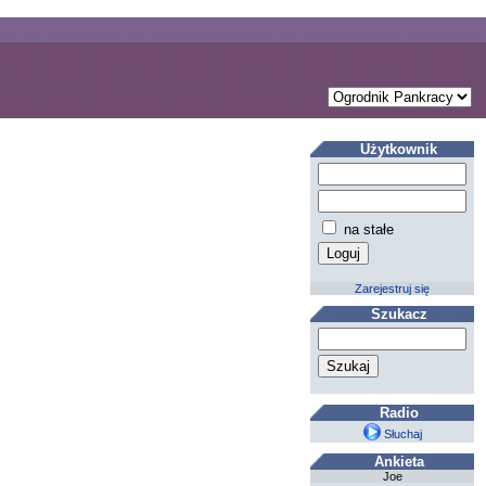
Użytkownik
na stałe
Zarejestruj się
Szukacz
Radio
Słuchaj
Ankieta
Joe