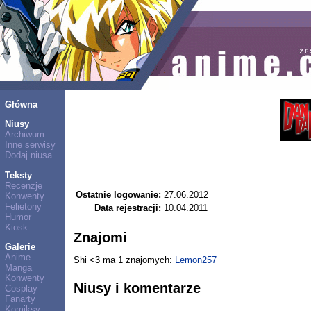
Główna
Niusy
Archiwum
Inne serwisy
Dodaj niusa
Teksty
Recenzje
Ostatnie logowanie:
27.06.2012
Konwenty
Felietony
Data rejestracji:
10.04.2011
Humor
Kiosk
Znajomi
Galerie
Anime
Shi <3 ma 1 znajomych:
Lemon257
Manga
Konwenty
Niusy i komentarze
Cosplay
Fanarty
Komiksy