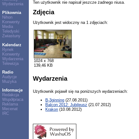
Ten użytkownik nie napisał jeszcze żadnego niusa.
Wydarzenia
Zdjęcia
Plikownia
Nihon
Konwenty
Użytkownik jest widoczny na 1 zdjęciach:
Media
Teledyski
Zwiastuny
Kalendarz
Rynek
Konwenty
Wydarzenia
1024 x 768
Telewizja
139,46 KB
Radio
Audycje
Wydarzenia
Muzyka
Informacje
Użytkownik pojawił się na poniższych wydarzeniach:
Redakcja
Współpraca
B-3ginning
(27.08.2011)
Reklama
Balcon 2012: Jubileusz
(21.07.2012)
Mecenat
Krakon
(10.08.2012)
IRC