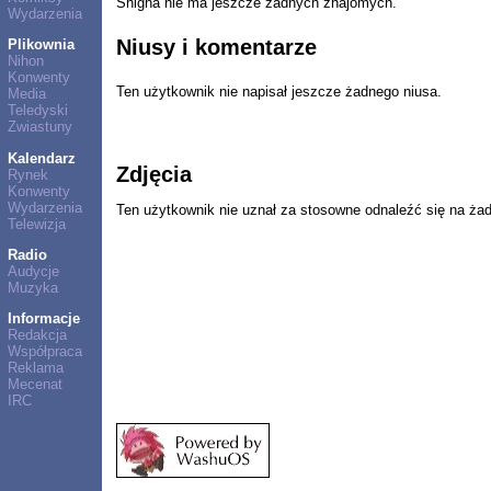
Shigna nie ma jeszcze żadnych znajomych.
Wydarzenia
Niusy i komentarze
Plikownia
Nihon
Konwenty
Ten użytkownik nie napisał jeszcze żadnego niusa.
Media
Teledyski
Zwiastuny
Kalendarz
Zdjęcia
Rynek
Konwenty
Wydarzenia
Ten użytkownik nie uznał za stosowne odnaleźć się na ża
Telewizja
Radio
Audycje
Muzyka
Informacje
Redakcja
Współpraca
Reklama
Mecenat
IRC