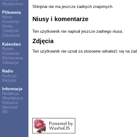
Wydarzenia
Shinjinai nie ma jeszcze żadnych znajomych.
Plikownia
Nihon
Niusy i komentarze
Konwenty
Media
Teledyski
Ten użytkownik nie napisał jeszcze żadnego niusa.
Zwiastuny
Zdjęcia
Kalendarz
Rynek
Ten użytkownik nie uznał za stosowne odnaleźć się na ża
Konwenty
Wydarzenia
Telewizja
Radio
Audycje
Muzyka
Informacje
Redakcja
Współpraca
Reklama
Mecenat
IRC