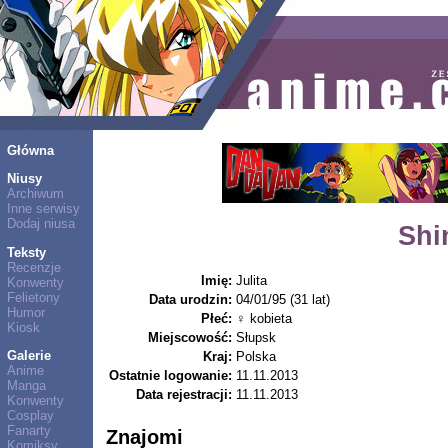
Główna
Niusy
Archiwum
Inne serwisy
Dodaj niusa
Shi
Teksty
Recenzje
Imię:
Julita
Konwenty
Felietony
Data urodzin:
04/01/95 (31 lat)
Humor
Płeć:
♀ kobieta
Kiosk
Miejscowość:
Słupsk
Galerie
Kraj:
Polska
Anime
Ostatnie logowanie:
11.11.2013
Manga
Data rejestracji:
11.11.2013
Konwenty
Cosplay
Fanarty
Znajomi
Komiksy